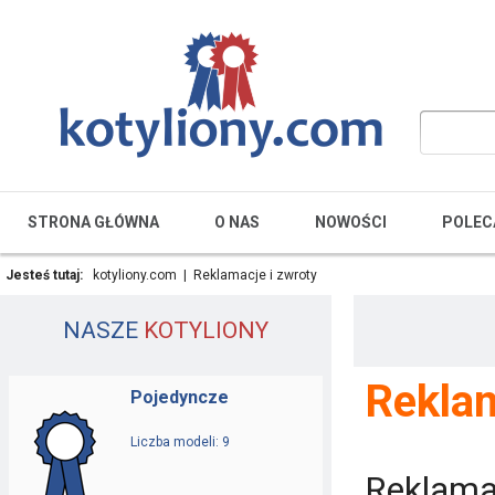
STRONA GŁÓWNA
O NAS
NOWOŚCI
POLEC
Jesteś tutaj:
kotyliony.com
|
Reklamacje i zwroty
NASZE
KOTYLIONY
Rekla
Pojedyncze
Liczba modeli: 9
Reklama