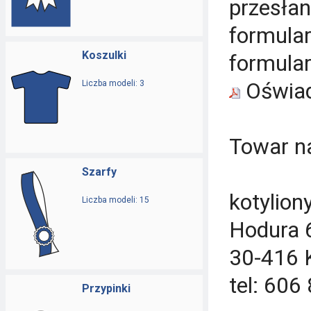
przesłan
formular
Koszulki
formular
Liczba modeli: 3
Oświad
Towar na
Szarfy
kotylion
Liczba modeli: 15
Hodura 
30-416 
tel: 606
Przypinki