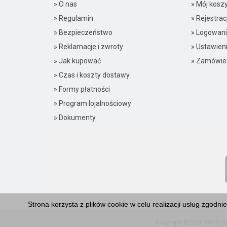
» O nas
» Mój kosz
» Regulamin
» Rejestrac
» Bezpieczeństwo
» Logowan
» Reklamacje i zwroty
» Ustawien
» Jak kupować
» Zamówie
» Czas i koszty dostawy
» Formy płatności
» Program lojalnościowy
» Dokumenty
Strona korzysta z plików cookie w celu realizacji usług zgodni
Copyright ©2026
KOTYLI