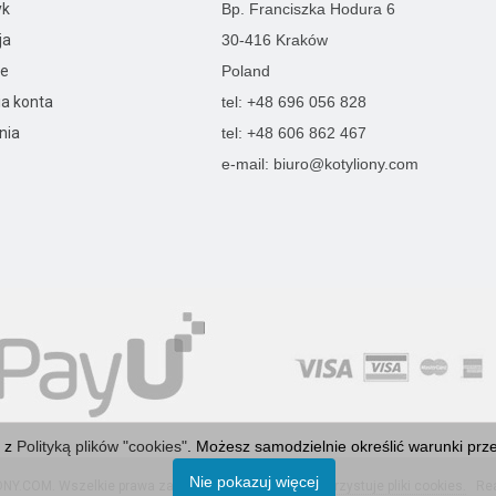
yk
Bp. Franciszka Hodura 6
ja
30-416 Kraków
ie
Poland
ia konta
tel: +48 696 056 828
nia
tel: +48 606 862 467
e-mail: biuro@kotyliony.com
e z
Polityką plików "cookies"
. Możesz samodzielnie określić warunki prz
Nie pokazuj więcej
ONY.COM
. Wszelkie prawa zastrzeżone.
Ta strona wykorzystuje pliki cookies.
Real