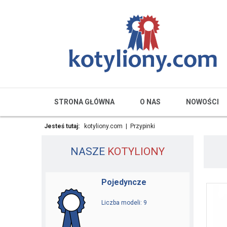
STRONA GŁÓWNA
O NAS
NOWOŚCI
Jesteś tutaj:
kotyliony.com
|
Przypinki
NASZE
KOTYLIONY
Pojedyncze
Liczba modeli: 9