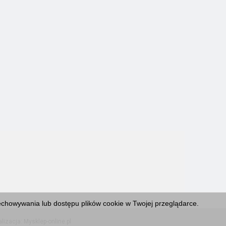
echowywania lub dostępu plików cookie w Twojej przeglądarce.
izacja:
Mysklep-online.pl