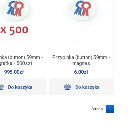
nka (button) 59mm -
Przypinka (button) 59mm -
grafka - 500szt
magnes
995.00zł
6.00zł
Strona:
1