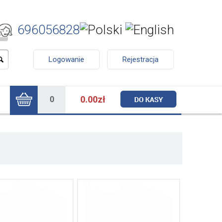
696056828
Logowanie
Rejestracja
0.00zł
0