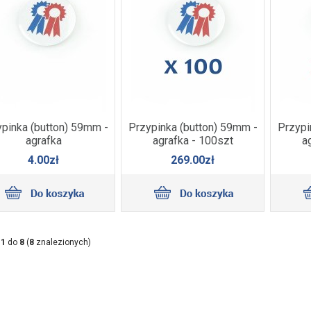
pinka (button) 59mm -
Przypinka (button) 59mm -
Przypi
agrafka
agrafka - 100szt
a
4.00zł
269.00zł
d
1
do
8
(
8
znalezionych)