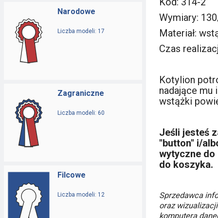
Kod: 314-2
Narodowe
Wymiary: 13
Materiał: ws
Liczba modeli: 17
Czas realizacj
Kotylion pot
nadające mu 
Zagraniczne
wstążki powię
Liczba modeli: 60
J
eśli jesteś 
"button" i/al
wytyczne do 
do koszyka.
Filcowe
Sprzedawca info
Liczba modeli: 12
oraz wizualizacj
komputera danego 