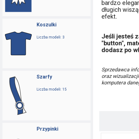
bardzo elega
długich wisz
efekt.
Koszulki
Jeśli jesteś 
Liczba modeli: 3
"button", mat
dodasz po wł
Sprzedawca info
oraz wizualizacj
Szarfy
komputera danego 
Liczba modeli: 15
Przypinki